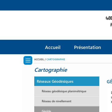
Accueil
Présentation
ACCUEIL /
CARTOGRAPHIE
Cartographie
GÉ
Réseaux Géodésiques
Réseau géodésique planimétrique
Réseau de nivellement
Géoïde