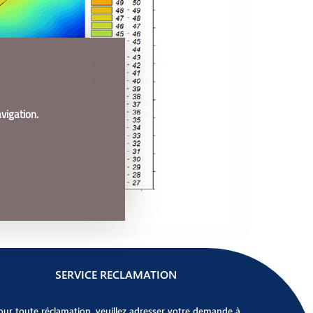
vigation.
 : GHM16
SERVICE RECLAMATION
our toute réclamation, veuillez adresser votre demande à